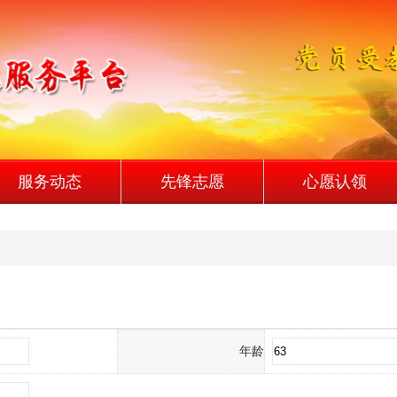
服务动态
先锋志愿
心愿认领
年龄