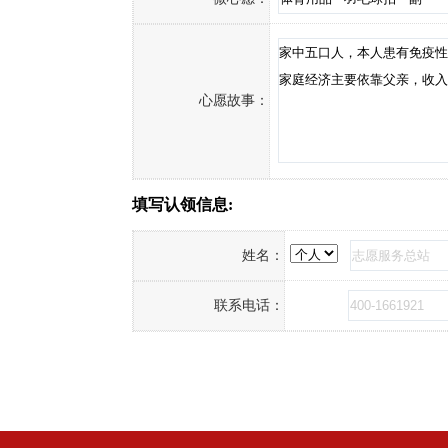
心愿故事：
填写认领信息:
姓名：
联系电话：