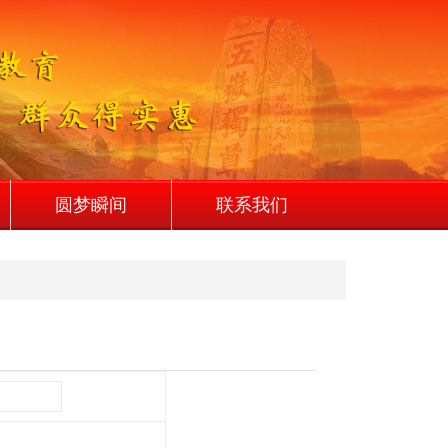
圆梦瞬间
联系我们