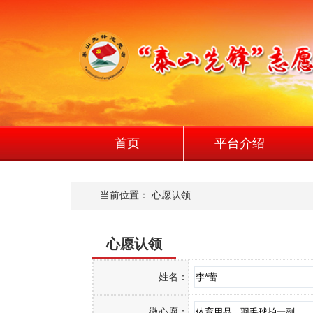
首页
平台介绍
当前位置：
心愿认领
心愿认领
姓名：
微心愿：